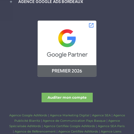
AGENCE GOOGLE ADS BORDEAUX
Auditer mon compte
Agence Google AdWords
|
Agence Marketing Digital
|
Agence SEA
|
Agence
Publicité Biarritz
|
Agence de Communication Pays Basque
|
Agence
Spécialisée AdWords
|
Agence Certifiée Google AdWords
|
Agence SEA Paris
|
Agence de Référencement
|
Agence Certifiée AdWords
|
Agence Liens