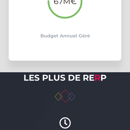
67M€
Budget Annuel Géré
LES PLUS DE RE
R
P