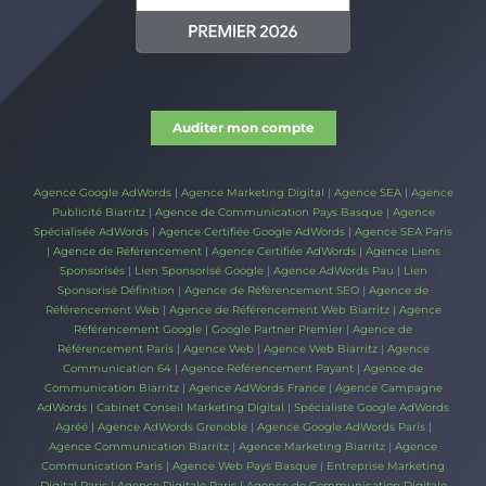
Auditer mon compte
Agence Google AdWords
|
Agence Marketing Digital
|
Agence SEA
|
Agence
Publicité Biarritz
|
Agence de Communication Pays Basque
|
Agence
Spécialisée AdWords
|
Agence Certifiée Google AdWords
|
Agence SEA Paris
|
Agence de Référencement
|
Agence Certifiée AdWords
|
Agence Liens
Sponsorisés
|
Lien Sponsorisé Google
|
Agence AdWords Pau
|
Lien
Sponsorisé Définition
|
Agence de Référencement SEO
|
Agence de
Référencement Web
|
Agence de Référencement Web Biarritz
|
Agence
Référencement Google
|
Google Partner Premier
|
Agence de
Référencement Paris
|
Agence Web
|
Agence Web Biarritz
|
Agence
Communication 64
|
Agence Référencement Payant
|
Agence de
Communication Biarritz
|
Agence AdWords France
|
Agence Campagne
AdWords
|
Cabinet Conseil Marketing Digital
|
Spécialiste Google AdWords
Agréé
|
Agence AdWords Grenoble
|
Agence Google AdWords Paris
|
Agence Communication Biarritz
|
Agence Marketing Biarritz
|
Agence
Communication Paris
|
Agence Web Pays Basque
|
Entreprise Marketing
Digital Paris
|
Agence Digitale Paris
|
Agence de Communication Digitale