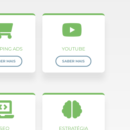
PING ADS
YOUTUBE
ER MAIS
SABER MAIS
SEO
ESTRATÉGIA