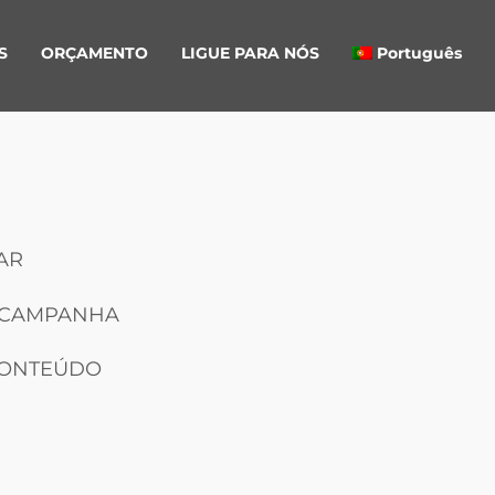
S
ORÇAMENTO
LIGUE PARA NÓS
Português
AR
A CAMPANHA
CONTEÚDO