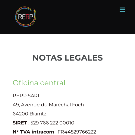
Skip
to
content
NOTAS LEGALES
Oficina central
RERP SARL
49, Avenue du Maréchal Foch
64200 Biarritz
SIRET
: 529 766 222 00010
N° TVA intracom
: FR44529766222